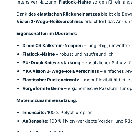
intensiver Nutzung.
Flatlock-Nähte
sorgen für ein ang
Dank des
elastischen Rückeneinsatzes
bleibt die Bew
Vislon 2-Wege-Reißverschluss
erleichtert das An- un
Eigenschaften im Überblick:
3 mm CR Kalkstein-Neopren
– langlebig, umweltfre
Flatlock-Nähte
– robust und hautfreundlich
PU-Druck Knieverstärkung
– zusätzlicher Schutz f
YKK Vislon 2-Wege-Reißverschluss
– einfaches An
Elastischer Rückeneinsatz
– mehr Flexibilität bei 
Vorgeformte Beine
– ergonomische Passform für op
Materialzusammensetzung:
Innenseite:
100 % Polychloropren
Außenseite:
100 % Nylon (verklebte Vorder- und Rüc