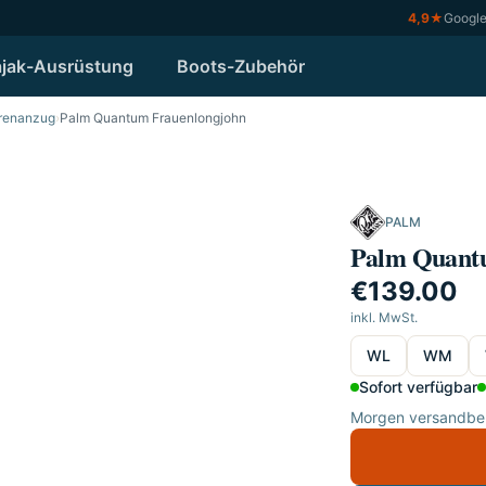
4,9
★
Googl
jak-Ausrüstung
Boots-Zubehör
renanzug
›
Palm Quantum Frauenlongjohn
PALM
Palm Quant
€139.00
inkl. MwSt.
wählen
WL
WM
Sofort verfügbar
Morgen versandber