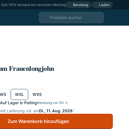
e
·
Seit 1974
·
Versand am nächsten Werktag
Beratung
Laden
um Frauenlongjohn
WS
WXL
WXS
Auf Lager in Peiting
Beratung vor Ort →
1
eit,
Lieferung vsl. am
Di., 11. Aug. 2026
Zum Warenkorb hinzufügen