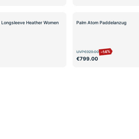
SALE
n Longsleeve Heather Women
Palm Atom Paddelanzug
–14%
UVP
€929.00
€799.00