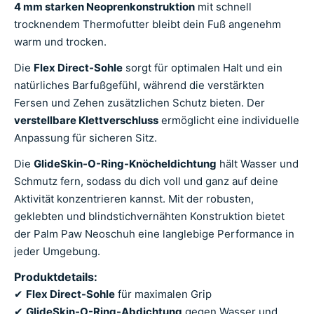
4 mm starken Neoprenkonstruktion
mit schnell
trocknendem Thermofutter bleibt dein Fuß angenehm
warm und trocken.
Die
Flex Direct-Sohle
sorgt für optimalen Halt und ein
natürliches Barfußgefühl, während die verstärkten
Fersen und Zehen zusätzlichen Schutz bieten. Der
verstellbare Klettverschluss
ermöglicht eine individuelle
Anpassung für sicheren Sitz.
Die
GlideSkin-O-Ring-Knöcheldichtung
hält Wasser und
Schmutz fern, sodass du dich voll und ganz auf deine
Aktivität konzentrieren kannst. Mit der robusten,
geklebten und blindstichvernähten Konstruktion bietet
der Palm Paw Neoschuh eine langlebige Performance in
jeder Umgebung.
Produktdetails:
✔
Flex Direct-Sohle
für maximalen Grip
✔
GlideSkin-O-Ring-Abdichtung
gegen Wasser und