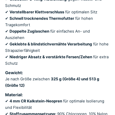
Schmutz
✔
Verstellbarer Klettverschluss
für optimalen Sitz
✔
Schnell trocknendes Thermofutter
für hohen
Tragekomfort
✔
Doppelte Zuglaschen
für einfaches An- und
Ausziehen
✔
Geklebte & blindstichvernähte Verarbeitung
für hohe
Strapazierfähigkeit
✔
Niedriger Absatz & verstärkte Fersen/Zehen
für extra
Schutz
Gewicht:
Je nach Größe zwischen
325 g (Größe 4) und 513 g
(Größe 12)
Material:
✔
4 mm CR Kalkstein-Neopren
für optimale Isolierung
und Flexibilität
✔
Stoffzusammensetzung:
90% Chloropren, 10% Nylon