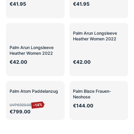
€41.95
€41.95
Palm Arun Longsleeve
Heather Women 2022
Palm Arun Longsleeve
Heather Women 2022
€42.00
€42.00
SALE
Palm Atom Paddelanzug
Palm Blaze Frauen-
Neohose
–14%
UVP
€929.00
€144.00
€799.00