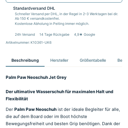
Standardversand DHL
Schneller Versand per DHL, in der Regel in 2–3 Werktagen bei dir.
Ab 150 € versandkostenfrei.
Kostenlose Abholung in Peiting immer möglich.
24h Versand
14 Tage Rückgabe
4,9★ Google
Artikelnummer: K10361-UK6
Beschreibung
Hersteller
Größentabelle
Bewer
Palm Paw Neoschuh Jet Grey
Der ultimative Wasserschuh für maximalen Halt und
Flexibilität
Der
Palm Paw Neoschuh
ist der ideale Begleiter für alle,
die auf dem Board oder im Boot höchste
Bewegungsfreiheit und besten Grip benötigen. Dank der