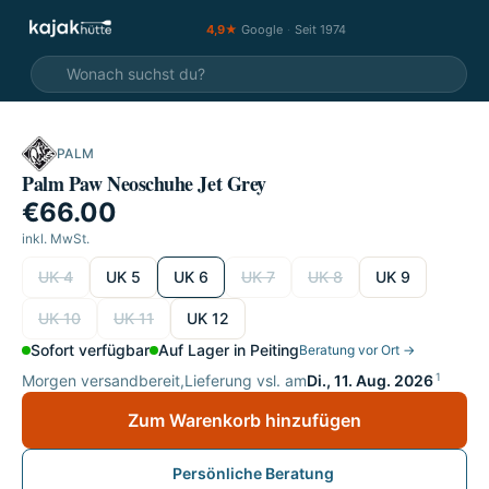
4,9★
Google
·
Seit 1974
PALM
Palm Paw Neoschuhe Jet Grey
€66.00
inkl. MwSt.
wählen
UK 4
UK 5
UK 6
UK 7
UK 8
UK 9
UK 10
UK 11
UK 12
Sofort verfügbar
Auf Lager in Peiting
Beratung vor Ort →
1
Morgen versandbereit,
Lieferung vsl. am
Di., 11. Aug. 2026
Zum Warenkorb hinzufügen
Persönliche Beratung