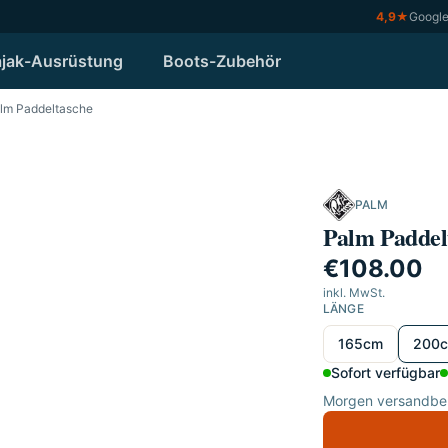
4,9
★
Googl
jak-Ausrüstung
Boots-Zubehör
lm Paddeltasche
PALM
Palm Paddel
€108.00
inkl. MwSt.
LÄNGE
Länge wählen
165cm
200
Sofort verfügbar
Morgen versandber