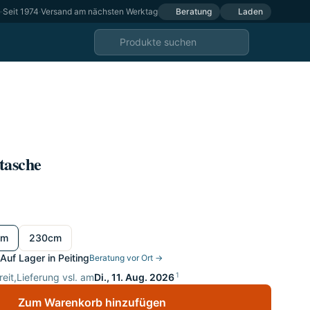
e
·
Seit 1974
·
Versand am nächsten Werktag
Beratung
Laden
tasche
cm
230cm
Auf Lager in Peiting
Beratung vor Ort →
1
eit,
Lieferung vsl. am
Di., 11. Aug. 2026
Zum Warenkorb hinzufügen