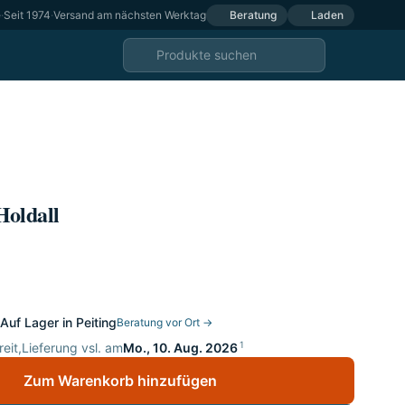
e
·
Seit 1974
·
Versand am nächsten Werktag
Beratung
Laden
oldall
Auf Lager in Peiting
Beratung vor Ort →
1
eit,
Lieferung vsl. am
Mo., 10. Aug. 2026
Zum Warenkorb hinzufügen