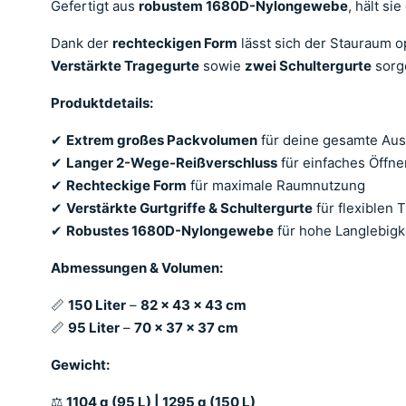
Gefertigt aus
robustem 1680D-Nylongewebe
, hält s
Dank der
rechteckigen Form
lässt sich der Stauraum 
Verstärkte Tragegurte
sowie
zwei Schultergurte
sorge
Produktdetails:
✔
Extrem großes Packvolumen
für deine gesamte Au
✔
Langer 2-Wege-Reißverschluss
für einfaches Öffn
✔
Rechteckige Form
für maximale Raumnutzung
✔
Verstärkte Gurtgriffe & Schultergurte
für flexiblen 
✔
Robustes 1680D-Nylongewebe
für hohe Langlebigk
Abmessungen & Volumen:
📏
150 Liter
–
82 × 43 × 43 cm
📏
95 Liter
–
70 × 37 × 37 cm
Gewicht:
⚖
1104 g (95 L) | 1295 g (150 L)