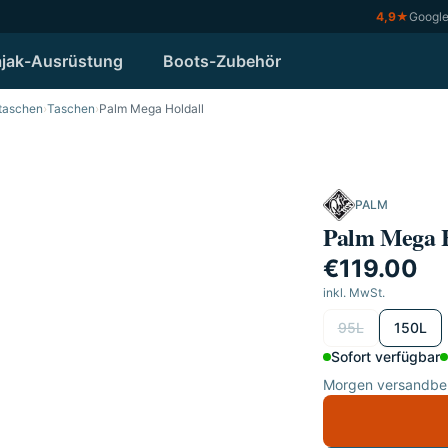
4,9
★
Googl
jak-Ausrüstung
Boots-Zubehör
ktaschen
›
Taschen
›
Palm Mega Holdall
PALM
Palm Mega H
€119.00
inkl. MwSt.
wählen
95L
150L
Sofort verfügbar
Morgen versandber