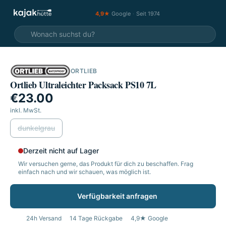
4,9★
Google
·
Seit 1974
ORTLIEB
Ortlieb Ultraleichter Packsack PS10 7L
€23.00
inkl. MwSt.
wählen
dunkelgrau
Derzeit nicht auf Lager
Wir versuchen gerne, das Produkt für dich zu beschaffen. Frag
einfach nach und wir schauen, was möglich ist.
Verfügbarkeit anfragen
24h Versand
14 Tage Rückgabe
4,9★ Google