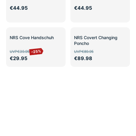
€44.95
€44.95
SALE
SALE
NRS Cove Handschuh
NRS Covert Changing
Poncho
–25%
UVP
€39.95
UVP
€89.95
€29.95
€89.98