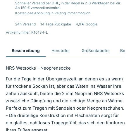
Schneller Versand per DHL, in der Regel in 2–3 Werktagen bei dir.
Ab 150 € versandkostenfrei.
Kostenlose Abholung in Peiting immer möglich.
24h Versand
14 Tage Rückgabe
4,9★ Google
Artikelnummer: K10134-L
Beschreibung
Hersteller
Größentabelle
Bewer
NRS Wetsocks - Neoprensocke
Für die Tage in der Übergangszeit, an denen es zu warm
für trockene Socken ist, aber das Waten ins Wasser Ihre
Zehen auskühlt, bieten die 2 mm Neopren NRS Wetsocks
zusätzliche Dämpfung und die richtige Menge an Wärme.
Perfekt zum Tragen mit Sandalen oder Neoprenschuhen.
- Die dreiteilige Konstruktion mit Flachnähten sorgt für
ein glattes, nahtloses Tragegefühl, das sich den Konturen
Ihres Fußes anpasst.