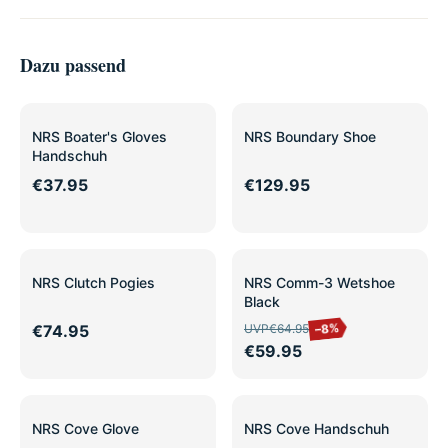
Dazu passend
NRS Boater's Gloves
NRS Boundary Shoe
Handschuh
€37.95
€129.95
SALE
NRS Clutch Pogies
NRS Comm-3 Wetshoe
Black
–8%
€74.95
UVP
€64.95
€59.95
NRS Cove Glove
NRS Cove Handschuh