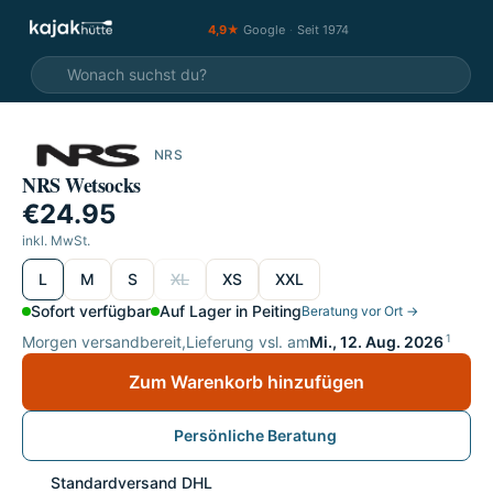
4,9★
Google
·
Seit 1974
NRS
NRS Wetsocks
€24.95
inkl. MwSt.
wählen
L
M
S
XL
XS
XXL
Sofort verfügbar
Auf Lager in Peiting
Beratung vor Ort →
1
Morgen versandbereit,
Lieferung vsl. am
Mi., 12. Aug. 2026
Zum Warenkorb hinzufügen
Persönliche Beratung
Standardversand DHL