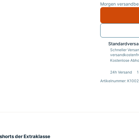
Morgen versandber
Standardvers
Schneller Versan
versandkostenfre
Kostenlose Abhol
24h Versand
1
Artikelnummer: K10
horts der Extraklasse