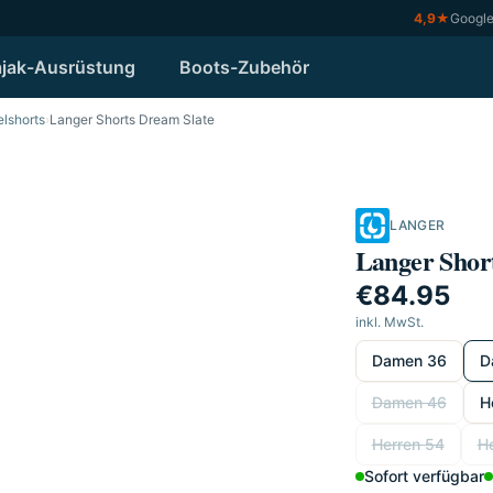
4,9
★
Googl
jak-Ausrüstung
Boots-Zubehör
lshorts
›
Langer Shorts Dream Slate
LANGER
Langer Shor
€84.95
inkl. MwSt.
wählen
Damen 36
D
Damen 46
H
Herren 54
H
Sofort verfügbar