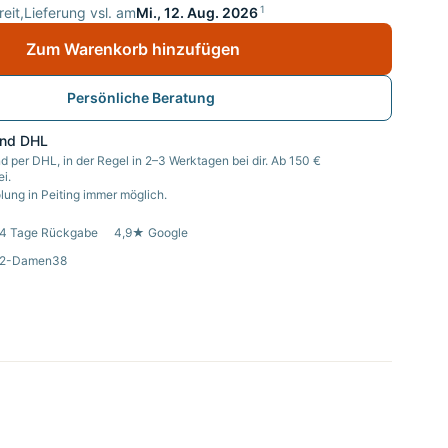
1
eit,
Lieferung vsl. am
Mi., 12. Aug. 2026
Zum Warenkorb hinzufügen
Persönliche Beratung
and DHL
d per DHL, in der Regel in 2–3 Werktagen bei dir. Ab 150 €
i.
ung in Peiting immer möglich.
4 Tage Rückgabe
4,9★ Google
022-Damen38