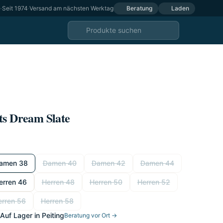
e
·
Seit 1974
·
Versand am nächsten Werktag
Beratung
Laden
ts Dream Slate
amen 38
Damen 40
Damen 42
Damen 44
erren 46
Herren 48
Herren 50
Herren 52
erren 56
Herren 58
Auf Lager in Peiting
Beratung vor Ort →