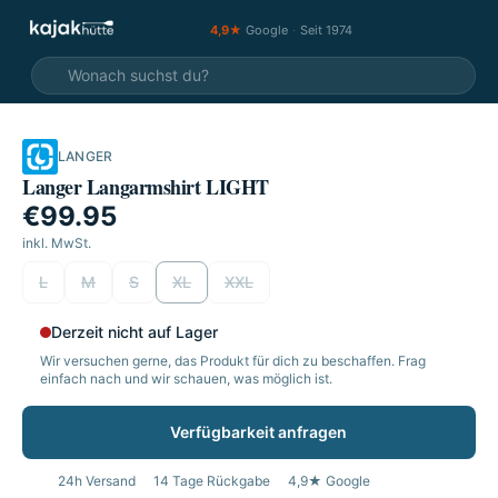
4,9★
Google
·
Seit 1974
LANGER
Langer Langarmshirt LIGHT
€99.95
inkl. MwSt.
wählen
L
M
S
XL
XXL
Derzeit nicht auf Lager
Wir versuchen gerne, das Produkt für dich zu beschaffen. Frag
einfach nach und wir schauen, was möglich ist.
Verfügbarkeit anfragen
24h Versand
14 Tage Rückgabe
4,9★ Google