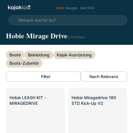
4,9★
Google
·
Seit 1974
Hobie Mirage Drive
5 Produkte
Boote
Bekleidung
Kajak-Ausrüstung
Boots-Zubehör
Filter
Nach Relevanz
SALE
Hobie LEASH KIT -
Hobie Miragedrive 180
MIRAGEDRIVE
STD Kick-Up V2