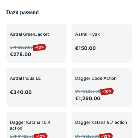
Dazu passend
SALE
Astral GreenJacket
Astral Hiyak
–13%
UVP
€320.00
€150.00
€278.00
SALE
Astral Indus LE
Dagger Code Action
–10%
€340.00
UVP
€1,399.00
€1,260.00
SALE
SALE
Dagger Katana 10.4
Dagger Katana 9.7 action
action
–12%
–12%
UVP
€1,129.00
UVP
€1,129.00