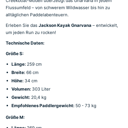
Creekboat-Modell überzeugt das Gnarvana in jedem
Flussumfeld – von schwerem Wildwasser bis hin zu
alltäglichen Paddelabenteuern.
Erleben Sie das
Jackson Kayak Gnarvana
– entwickelt,
um jeden Run zu rocken!
Technische Daten:
Größe S:
Länge:
259 cm
Breite:
66 cm
Höhe:
34 cm
Volumen:
303 Liter
Gewicht:
20,4 kg
Empfohlenes Paddlergewicht:
50 - 73 kg
Größe M:
Länge:
269 cm