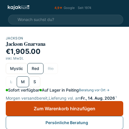
4,9★
Google
·
Seit 1974
JACKSON
Jackson Gnarvana
Video
€1,905.00
inkl. MwSt.
wählen
Mystic
Red
Rio
wählen
L
M
S
Sofort verfügbar
Auf Lager in Peiting
Beratung vor Ort →
1
Morgen versandbereit,
Lieferung vsl. am
Fr., 14. Aug. 2026
Zum Warenkorb hinzufügen
Persönliche Beratung