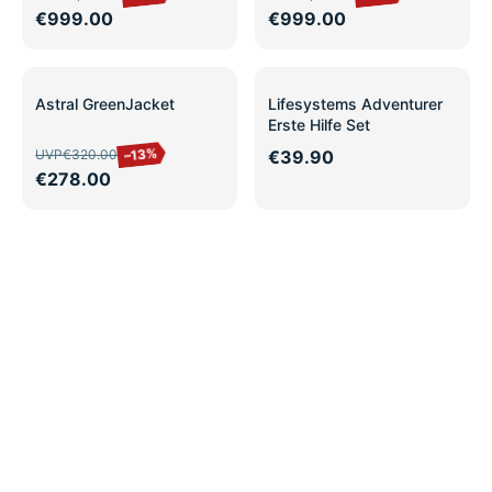
€999.00
€999.00
SALE
Astral GreenJacket
Lifesystems Adventurer
Erste Hilfe Set
–13%
UVP
€320.00
€39.90
€278.00