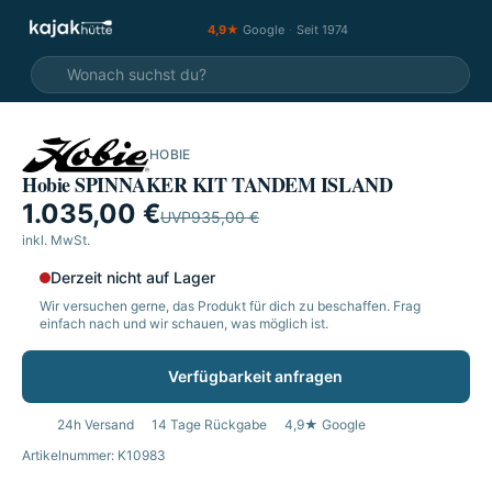
4,9★
Google
·
Seit 1974
HOBIE
SALE
Hobie SPINNAKER KIT TANDEM ISLAND
1.035,00 €
UVP
935,00 €
inkl. MwSt.
Derzeit nicht auf Lager
Wir versuchen gerne, das Produkt für dich zu beschaffen. Frag
einfach nach und wir schauen, was möglich ist.
Verfügbarkeit anfragen
24h Versand
14 Tage Rückgabe
4,9★ Google
Artikelnummer: K10983