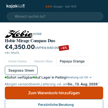
4,9★
Google
·
Seit 1974
HOBIE
SALE
Hobie Mirage Compass Duo
€4,350.00
UVP
€4,640.00
−6%
inkl. MwSt.
wählen
Dune Camo
Glacier Blue
Papaya Orange
Seagrass Green
Sofort verfügbar
Auf Lager in Peiting
Beratung vor Ort →
1
Morgen versandbereit,
Lieferung vsl. am
Do., 13. Aug. 2026
Zum Warenkorb hinzufügen
Persönliche Beratung