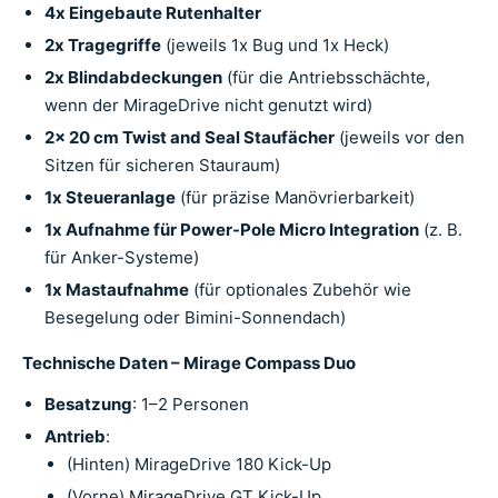
4x Eingebaute Rutenhalter
2x Tragegriffe
(jeweils 1x Bug und 1x Heck)
2x Blindabdeckungen
(für die Antriebsschächte,
wenn der MirageDrive nicht genutzt wird)
2x 20 cm Twist and Seal Staufächer
(jeweils vor den
Sitzen für sicheren Stauraum)
1x Steueranlage
(für präzise Manövrierbarkeit)
1x Aufnahme für Power-Pole Micro Integration
(z. B.
für Anker-Systeme)
1x Mastaufnahme
(für optionales Zubehör wie
Besegelung oder Bimini-Sonnendach)
Technische Daten – Mirage Compass Duo
Besatzung
: 1–2 Personen
Antrieb
:
(Hinten) MirageDrive 180 Kick-Up
(Vorne) MirageDrive GT Kick-Up