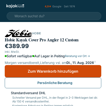
4,9★
Google
·
Seit 1974
HOBIE
Hobie Kayak Cover Pro Angler 12 Custom
€389.99
inkl. MwSt.
Sofort verfügbar
Auf Lager in Peiting
Beratung vor Ort →
1
Morgen versandbereit,
Lieferung vsl. am
Di., 11. Aug. 2026
Zum Warenkorb hinzufügen
Persönliche Beratung
Standardversand DHL
Schneller Versand per DHL, in der Regel in 2–3 Werktagen bei dir.
Ab 150 € versandkostenfrei.
Kostenlose Abholung in Peiting immer möglich.