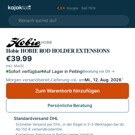
4,9★
Google
·
Seit 1974
HOBIE
Hobie HOBIE ROD HOLDER EXTENSIONS
€39.99
inkl. MwSt.
Sofort verfügbar
Auf Lager in Peiting
Beratung vor Ort →
1
Morgen versandbereit,
Lieferung vsl. am
Mi., 12. Aug. 2026
Zum Warenkorb hinzufügen
Persönliche Beratung
Standardversand DHL
Schneller Versand per DHL, in der Regel in 2–3 Werktagen bei dir.
Ab 150 € versandkostenfrei.
Kostenlose Abholung in Peiting immer möglich.