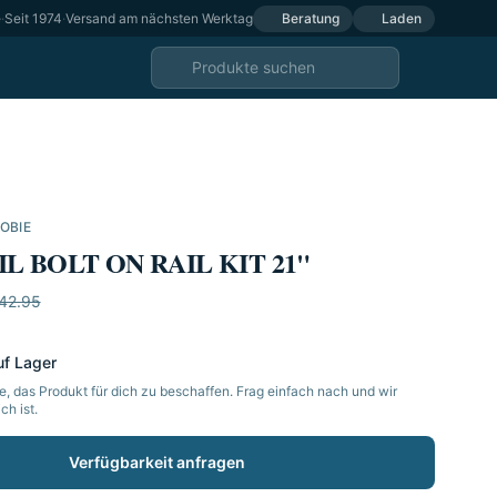
e
·
Seit 1974
·
Versand am nächsten Werktag
Beratung
Laden
OBIE
IL BOLT ON RAIL KIT 21"
42.95
uf Lager
, das Produkt für dich zu beschaffen. Frag einfach nach und wir
h ist.
Verfügbarkeit anfragen