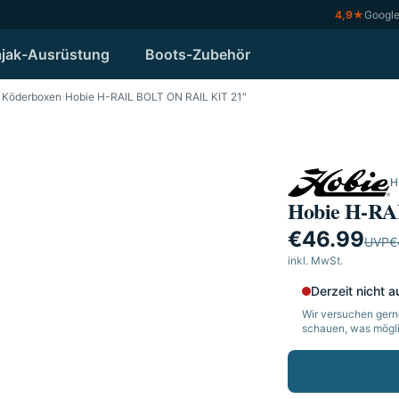
4,9
★
Googl
jak-Ausrüstung
Boots-Zubehör
/ Köderboxen
›
Hobie H-RAIL BOLT ON RAIL KIT 21"
H
Hobie H-RA
€46.99
UVP
€
inkl. MwSt.
Derzeit nicht a
Wir versuchen gerne
schauen, was möglic