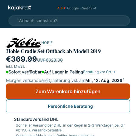
4,9★
Google
·
Seit 1974
HOBIE
SALE
Hobie Cradle Set Outback ab Modell 2019
€369.99
UVP
€328.00
inkl. MwSt.
Sofort verfügbar
Auf Lager in Peiting
Beratung vor Ort →
1
Morgen versandbereit,
Lieferung vsl. am
Mi., 12. Aug. 2026
Zum Warenkorb hinzufügen
Persönliche Beratung
Standardversand DHL
Schneller Versand per DHL, in der Regel in 2–3 Werktagen bei dir.
Ab 150 € versandkostenfrei.
Kostenlose Abholung in Peiting immer möglich.