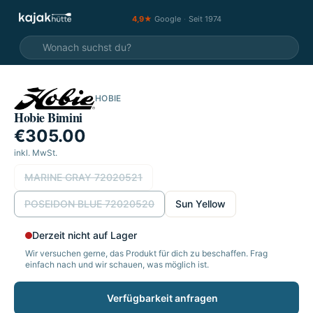
4,9★
Google
·
Seit 1974
HOBIE
Hobie Bimini
€305.00
inkl. MwSt.
wählen
MARINE GRAY 72020521
POSEIDON BLUE 72020520
Sun Yellow
Derzeit nicht auf Lager
Wir versuchen gerne, das Produkt für dich zu beschaffen. Frag
einfach nach und wir schauen, was möglich ist.
Verfügbarkeit anfragen