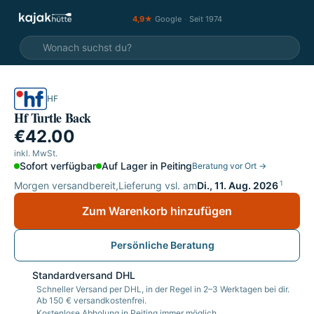
4,9★
Google
·
Seit 1974
HF
Hf Turtle Back
€42.00
inkl. MwSt.
Sofort verfügbar
Auf Lager in Peiting
Beratung vor Ort →
1
Morgen versandbereit,
Lieferung vsl. am
Di., 11. Aug. 2026
Zum Warenkorb hinzufügen
Persönliche Beratung
Standardversand DHL
Schneller Versand per DHL, in der Regel in 2–3 Werktagen bei dir.
Ab 150 € versandkostenfrei.
Kostenlose Abholung in Peiting immer möglich.