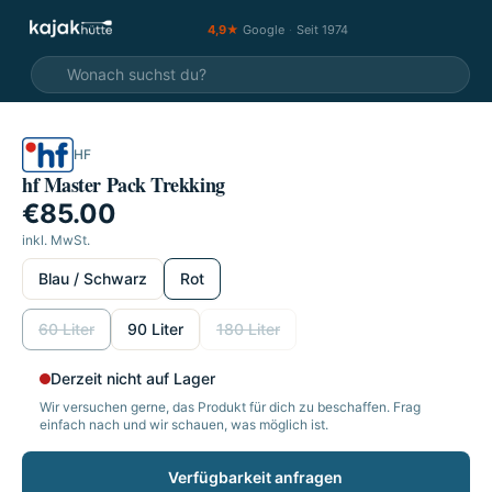
4,9★
Google
·
Seit 1974
HF
hf Master Pack Trekking
€85.00
inkl. MwSt.
wählen
Blau / Schwarz
Rot
wählen
60 Liter
90 Liter
180 Liter
Derzeit nicht auf Lager
Wir versuchen gerne, das Produkt für dich zu beschaffen. Frag
einfach nach und wir schauen, was möglich ist.
Verfügbarkeit anfragen