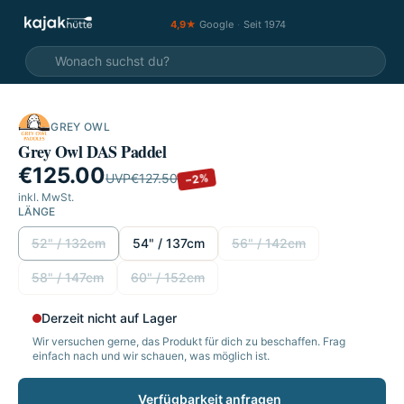
4,9★
Google
·
Seit 1974
GREY OWL
SALE
Grey Owl DAS Paddel
€125.00
UVP
€127.50
−2%
inkl. MwSt.
LÄNGE
Länge wählen
52" / 132cm
54" / 137cm
56" / 142cm
58" / 147cm
60" / 152cm
Derzeit nicht auf Lager
Wir versuchen gerne, das Produkt für dich zu beschaffen. Frag
einfach nach und wir schauen, was möglich ist.
Verfügbarkeit anfragen