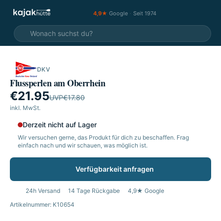
4,9★
Google
·
Seit 1974
DKV
SALE
Flussperlen am Oberrhein
€21.95
UVP
€17.80
inkl. MwSt.
Derzeit nicht auf Lager
Wir versuchen gerne, das Produkt für dich zu beschaffen. Frag
einfach nach und wir schauen, was möglich ist.
Verfügbarkeit anfragen
24h Versand
14 Tage Rückgabe
4,9★ Google
Artikelnummer: K10654