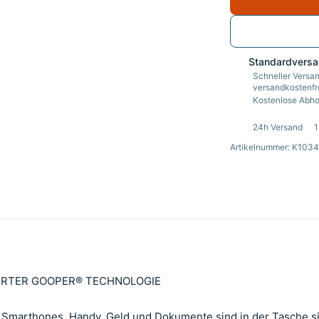
Standardvers
Schneller Versan
versandkostenfre
Kostenlose Abhol
24h Versand
1
Artikelnummer: K1034
IERTER GOOPER® TECHNOLOGIE
 Smarthones. Handy, Geld und Dokumente sind in der Tasche sic