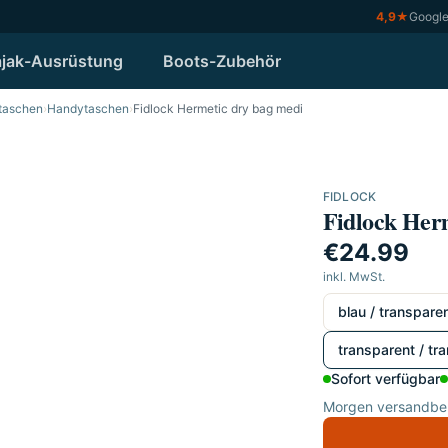
4,9
★
Googl
jak-Ausrüstung
Boots-Zubehör
ktaschen
›
Handytaschen
›
Fidlock Hermetic dry bag medi
FIDLOCK
Fidlock Her
€24.99
inkl. MwSt.
wählen
blau / transpare
transparent / tr
Sofort verfügbar
Morgen versandber