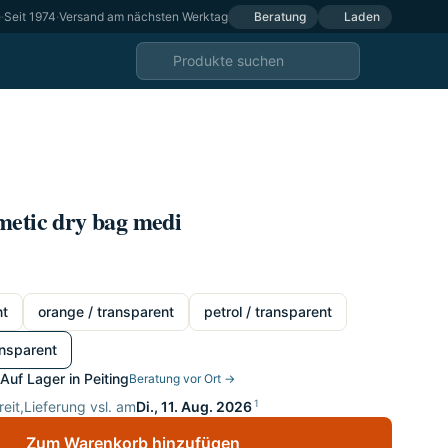
e
·
Seit 1974
·
Versand am nächsten Werktag
Beratung
Laden
metic dry bag medi
nt
orange / transparent
petrol / transparent
ansparent
Auf Lager in Peiting
Beratung vor Ort →
1
eit,
Lieferung vsl. am
Di., 11. Aug. 2026
Zum Warenkorb hinzufügen