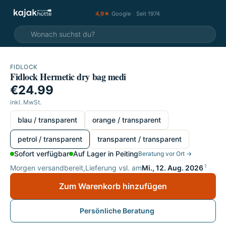
4,9★
Google
·
Seit 1974
FIDLOCK
Fidlock Hermetic dry bag medi
€24.99
inkl. MwSt.
wählen
blau / transparent
orange / transparent
petrol / transparent
transparent / transparent
Sofort verfügbar
Auf Lager in Peiting
Beratung vor Ort →
1
Morgen versandbereit,
Lieferung vsl. am
Mi., 12. Aug. 2026
Zum Warenkorb hinzufügen
Persönliche Beratung