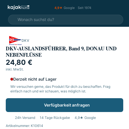
4,9★
Google
·
Seit 1974
DKV
DKV-AUSLANDSFÜHRER, Band 9, DONAU UND
NEBENFLÜSSE
24,80 €
inkl. MwSt.
Derzeit nicht auf Lager
Wir versuchen gerne, das Produkt für dich zu beschaffen. Frag
einfach nach und wir schauen, was möglich ist.
Verfügbarkeit anfragen
24h Versand
14 Tage Rückgabe
4,9★ Google
Artikelnummer: K10614