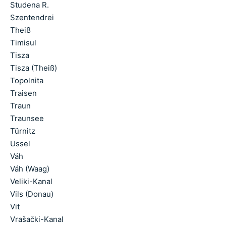
Studena R.
Szentendrei
Theiß
Timisul
Tisza
Tisza (Theiß)
Topolnita
Traisen
Traun
Traunsee
Türnitz
Ussel
Váh
Váh (Waag)
Veliki-Kanal
Vils (Donau)
Vit
Vrašački-Kanal