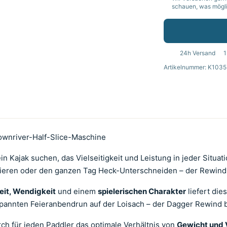
schauen, was möglic
24h Versand
1
Artikelnummer: K1035
ownriver-Half-Slice-Maschine
 ein Kajak suchen, das Vielseitigkeit und Leistung in jeder Situa
obieren oder den ganzen Tag Heck-Unterschneiden – der Rewind 
it, Wendigkeit
und einem
spielerischen Charakter
liefert die
pannten Feieranbendrun auf der Loisach – der Dagger Rewind 
rch für jeden Paddler das optimale Verhältnis von
Gewicht und