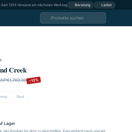
e
·
Seit 1974
·
Versand am nächsten Werktag
Beratung
Laden
R
nd Creek
−12%
UVP
€1,769.00
mos
Red
uf Lager
, das Produkt für dich zu beschaffen. Frag einfach nach und wir