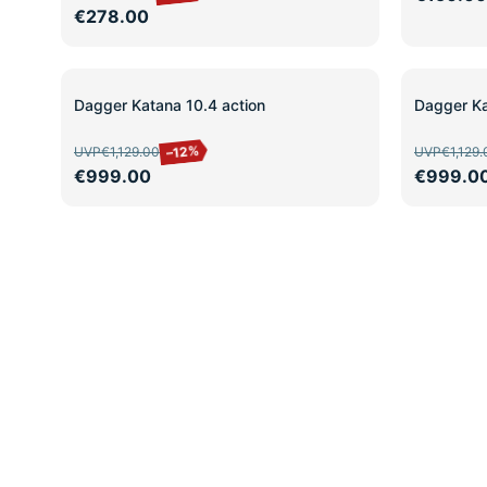
€278.00
SALE
SALE
Dagger Katana 10.4 action
Dagger Ka
–12%
UVP
€1,129.00
UVP
€1,129.
€999.00
€999.0