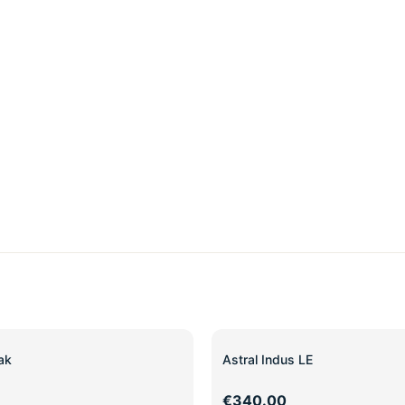
ak
Astral Indus LE
€340.00