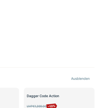
Ausblenden
SALE
Dagger Code Action
–10%
UVP
€1,399.00