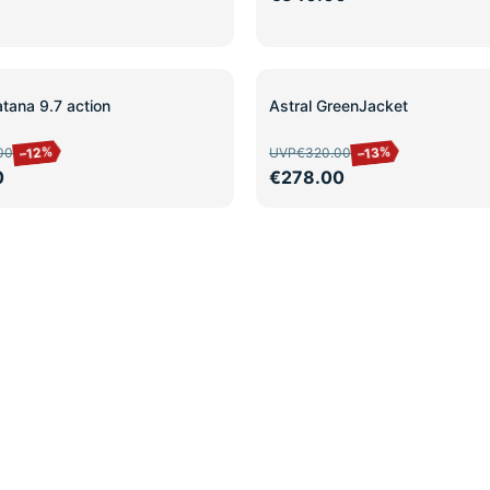
SALE
tana 9.7 action
Astral GreenJacket
–12%
–13%
00
UVP
€320.00
0
€278.00