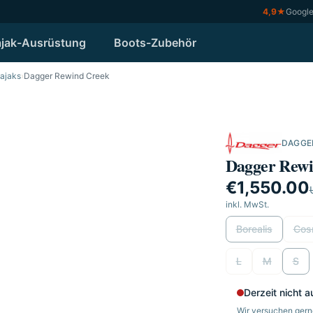
4,9
★
Googl
jak-Ausrüstung
Boots-Zubehör
Kajaks
›
Dagger Rewind Creek
DAGGE
Video
Dagger Rewi
€1,550.00
inkl. MwSt.
wählen
Borealis
Cos
wählen
L
M
S
Derzeit nicht a
Wir versuchen gerne