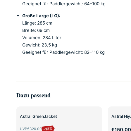
Geeignet für Paddlergewicht: 64–100 kg
Größe Large (LG):
Länge: 285 cm
Breite: 69 cm
Volumen: 284 Liter
Gewicht: 23,5 kg
Geeignet für Paddlergewicht: 82–110 kg
Dazu passend
SALE
Astral GreenJacket
Astral Hiy
–13%
UVP
€320.00
€150.00