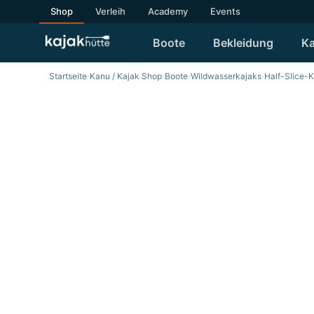
Shop
Verleih
Academy
Events
Boote
Bekleidung
Ka
Startseite
›
Kanu / Kajak Shop
›
Boote
›
Wildwasserkajaks
›
Half-Slice-
SALE