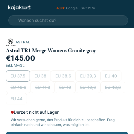
4,9★
Google
·
Seit 1974
ASTRAL
Astral TR1 Merge Womens Granite gray
€145.00
inkl. MwSt.
wählen
EU 37,5
EU 38
EU 38,6
EU 39,3
EU 40
EU 40,6
EU 41,3
EU 42
EU 42,6
EU 43,3
EU 44
Derzeit nicht auf Lager
Wir versuchen gerne, das Produkt für dich zu beschaffen. Frag
einfach nach und wir schauen, was möglich ist.