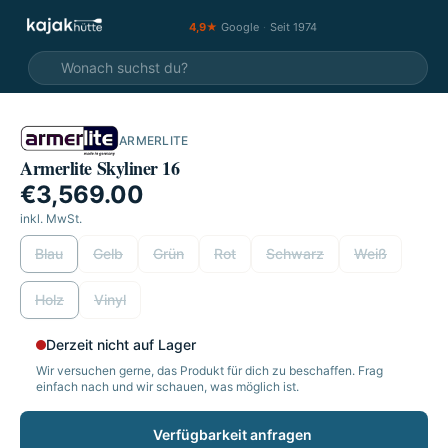
4,9★
Google
·
Seit 1974
ARMERLITE
Video
Armerlite Skyliner 16
€3,569.00
inkl. MwSt.
wählen
Blau
Gelb
Grün
Rot
Schwarz
Weiß
wählen
Holz
Vinyl
Derzeit nicht auf Lager
Wir versuchen gerne, das Produkt für dich zu beschaffen. Frag
einfach nach und wir schauen, was möglich ist.
Verfügbarkeit anfragen