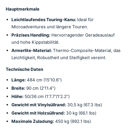
Hauptmerkmale
Leichtlaufendes Touring-Kanu:
Ideal für
Microadventures und längere Touren.
Präzises Handling:
Hervorragender Geradeauslauf
und hohe Kippstabilität.
Armerlite-Material:
Thermo-Composite-Material, das
Leichtigkeit, Robustheit und Steifigkeit vereint.
Technische Daten
Länge:
484 cm (15’10.6’’)
Breite:
90 cm (2’11.4’’)
Höhe:
50/36 cm (1‘7.7’’/1‘2.2’’)
Gewicht mit Vinylsüllrand:
30,5 kg (67.3 lbs)
Gewicht mit Holzsüllrand:
30 kg (66.1 lbs)
Maximale Zuladung:
450 kg (992.1 lbs)